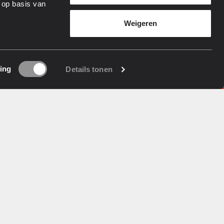
 op basis van
aserproductie, van het eerste ontwerp tot het
Weigeren
coderingen, wij leveren een efficiënte en
cus op kwaliteit en betrouwbaarheid garanderen wij
ing
Details tonen
ductions
is dé specialist voor het graveren
llen producten voor de zakelijke markt. Wij
erpe gravures van logo’s, afbeeldingen,
CE-markeringen, barcodes, Datamatrix codes,
erse materialen. Of het nu gaat om
tafels, flessen, spuitgietmallen of
en, wij bieden maatwerk voor elke