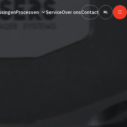
ssingen
Processen
Service
Over ons
Contact
NL