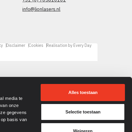
info@lionlasers.nl
cy
Disclaimer
Cookies
Realisation by Every Day
Alles toestaan
al media te
 van onze
Selectie toestaan
deze gegevens
 op basis van
Weigeren