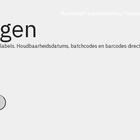
Machines
Productie
Verhuur
Toepa
ngen
f labels. Houdbaarheidsdatums, batchcodes en barcodes direct