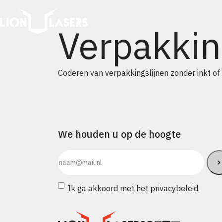
Verpakki
Coderen van verpakkingslijnen zonder inkt o
We houden u op de hoogte
E-
mailadres
(Vereist)
Instemming
(Vereist)
Ik ga akkoord met het
privacybeleid
.
CAPTCHA