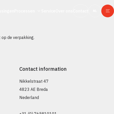
ssingen
Processen
Service
Over ons
Contact
NL
 op de verpakking.
Contact information
Nikkelstraat 47
4823 AE Breda
Nederland
+31 (0) 765810101